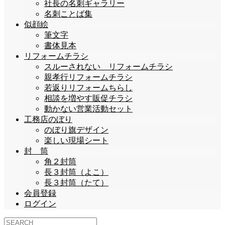
社長の名刺ギャラリー
名刺ことば集
似顔絵
筆文字
書体見本
リフォームチラシ
スルーされない リフォームチラシ
親孝行リフォームチラシ
若返りリフォームちらし
相談を増やす販促チラシ
動かない営業活動セット
工務店のぼり
のぼり旗デザイン
楽しい現場シート
封 筒
角２封筒
長３封筒（よこ）
長３封筒（たて）
会員登録
ログイン