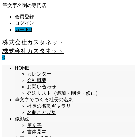
筆文字名刺の専門店
会員登録
ログイン
カート
0
株式会社カスタネット
株式会社カスタネット
0
HOME
カレンダー
会社概要
お問い合わせ
発送リスト（追加・削除・修正）
筆文字でつくる社長の名刺
社長の名刺ギャラリー
名刺ことば集
似顔絵
筆文字
書体見本