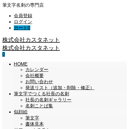
筆文字名刺の専門店
会員登録
ログイン
カート
0
株式会社カスタネット
株式会社カスタネット
0
HOME
カレンダー
会社概要
お問い合わせ
発送リスト（追加・削除・修正）
筆文字でつくる社長の名刺
社長の名刺ギャラリー
名刺ことば集
似顔絵
筆文字
書体見本