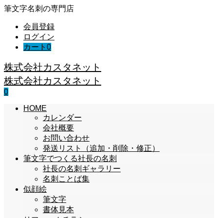
筆文字名刺の専門店
会員登録
ログイン
カート
0
株式会社カスタネット
株式会社カスタネット
0
HOME
カレンダー
会社概要
お問い合わせ
発送リスト（追加・削除・修正）
筆文字でつくる社長の名刺
社長の名刺ギャラリー
名刺ことば集
似顔絵
筆文字
書体見本