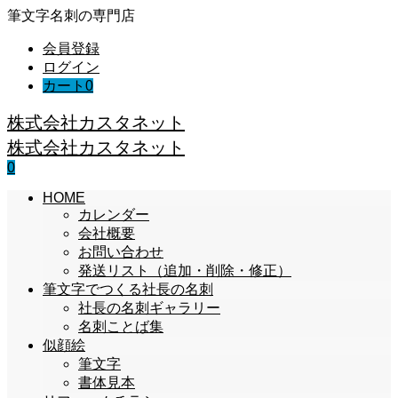
筆文字名刺の専門店
会員登録
ログイン
カート
0
株式会社カスタネット
株式会社カスタネット
0
HOME
カレンダー
会社概要
お問い合わせ
発送リスト（追加・削除・修正）
筆文字でつくる社長の名刺
社長の名刺ギャラリー
名刺ことば集
似顔絵
筆文字
書体見本