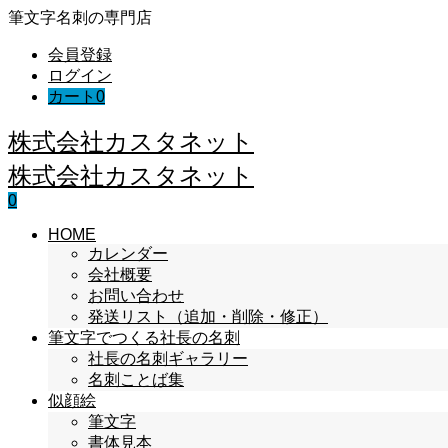
筆文字名刺の専門店
会員登録
ログイン
カート
0
株式会社カスタネット
株式会社カスタネット
0
HOME
カレンダー
会社概要
お問い合わせ
発送リスト（追加・削除・修正）
筆文字でつくる社長の名刺
社長の名刺ギャラリー
名刺ことば集
似顔絵
筆文字
書体見本