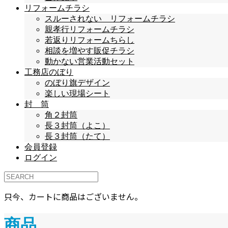
リフォームチラシ
スルーされない リフォームチラシ
親孝行リフォームチラシ
若返りリフォームちらし
相談を増やす販促チラシ
動かない営業活動セット
工務店のぼり
のぼり旗デザイン
楽しい現場シート
封 筒
角２封筒
長３封筒（よこ）
長３封筒（たて）
会員登録
ログイン
只今、カートに商品はございません。
商品