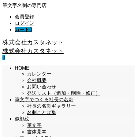
筆文字名刺の専門店
会員登録
ログイン
カート
0
株式会社カスタネット
株式会社カスタネット
0
HOME
カレンダー
会社概要
お問い合わせ
発送リスト（追加・削除・修正）
筆文字でつくる社長の名刺
社長の名刺ギャラリー
名刺ことば集
似顔絵
筆文字
書体見本