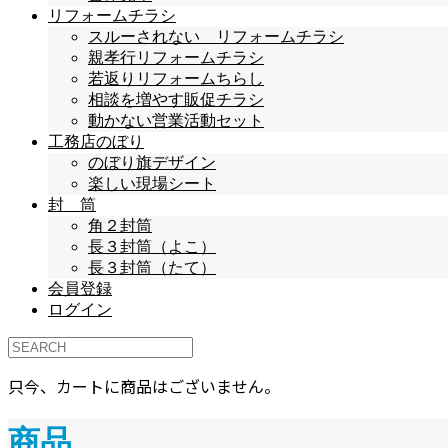
リフォームチラシ
スルーされない リフォームチラシ
親孝行リフォームチラシ
若返りリフォームちらし
相談を増やす販促チラシ
動かない営業活動セット
工務店のぼり
のぼり旗デザイン
楽しい現場シート
封 筒
角２封筒
長３封筒（よこ）
長３封筒（たて）
会員登録
ログイン
只今、カートに商品はございません。
商品