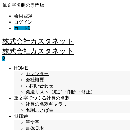
筆文字名刺の専門店
会員登録
ログイン
カート
0
株式会社カスタネット
株式会社カスタネット
0
HOME
カレンダー
会社概要
お問い合わせ
発送リスト（追加・削除・修正）
筆文字でつくる社長の名刺
社長の名刺ギャラリー
名刺ことば集
似顔絵
筆文字
書体見本