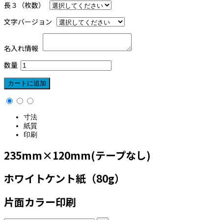
長３（枚数）
文字バージョン
名入れ情報
数量
寸法
紙質
印刷
235mm×120mm(テープなし)
ホワイトケント紙（80g）
片面カラー印刷