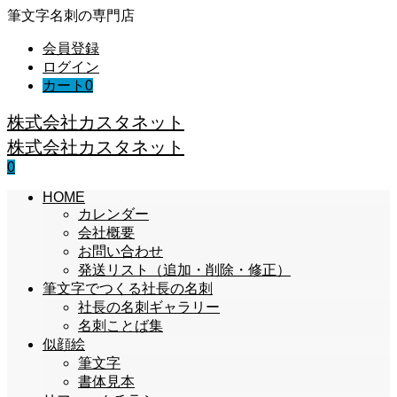
筆文字名刺の専門店
会員登録
ログイン
カート
0
株式会社カスタネット
株式会社カスタネット
0
HOME
カレンダー
会社概要
お問い合わせ
発送リスト（追加・削除・修正）
筆文字でつくる社長の名刺
社長の名刺ギャラリー
名刺ことば集
似顔絵
筆文字
書体見本