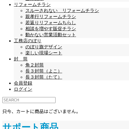
リフォームチラシ
スルーされない リフォームチラシ
親孝行リフォームチラシ
若返りリフォームちらし
相談を増やす販促チラシ
動かない営業活動セット
工務店のぼり
のぼり旗デザイン
楽しい現場シート
封 筒
角２封筒
長３封筒（よこ）
長３封筒（たて）
会員登録
ログイン
只今、カートに商品はございません。
サポート商品