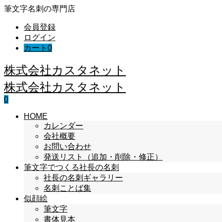
筆文字名刺の専門店
会員登録
ログイン
カート
0
株式会社カスタネット
株式会社カスタネット
0
HOME
カレンダー
会社概要
お問い合わせ
発送リスト（追加・削除・修正）
筆文字でつくる社長の名刺
社長の名刺ギャラリー
名刺ことば集
似顔絵
筆文字
書体見本