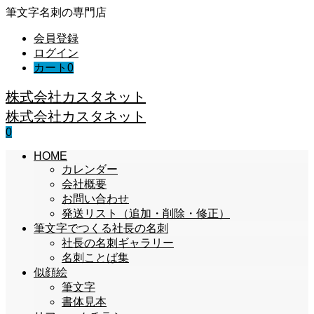
筆文字名刺の専門店
会員登録
ログイン
カート
0
株式会社カスタネット
株式会社カスタネット
0
HOME
カレンダー
会社概要
お問い合わせ
発送リスト（追加・削除・修正）
筆文字でつくる社長の名刺
社長の名刺ギャラリー
名刺ことば集
似顔絵
筆文字
書体見本