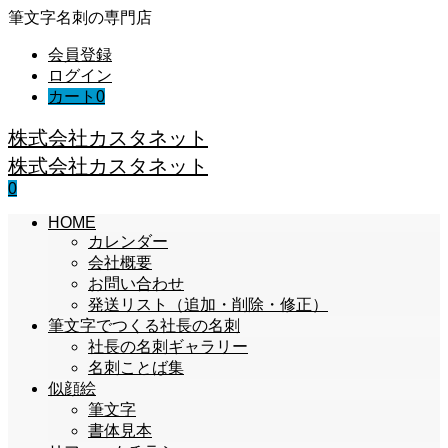
筆文字名刺の専門店
会員登録
ログイン
カート
0
株式会社カスタネット
株式会社カスタネット
0
HOME
カレンダー
会社概要
お問い合わせ
発送リスト（追加・削除・修正）
筆文字でつくる社長の名刺
社長の名刺ギャラリー
名刺ことば集
似顔絵
筆文字
書体見本