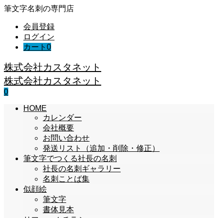
筆文字名刺の専門店
会員登録
ログイン
カート
0
株式会社カスタネット
株式会社カスタネット
0
HOME
カレンダー
会社概要
お問い合わせ
発送リスト（追加・削除・修正）
筆文字でつくる社長の名刺
社長の名刺ギャラリー
名刺ことば集
似顔絵
筆文字
書体見本