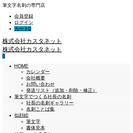
筆文字名刺の専門店
会員登録
ログイン
カート
0
株式会社カスタネット
株式会社カスタネット
0
HOME
カレンダー
会社概要
お問い合わせ
発送リスト（追加・削除・修正）
筆文字でつくる社長の名刺
社長の名刺ギャラリー
名刺ことば集
似顔絵
筆文字
書体見本