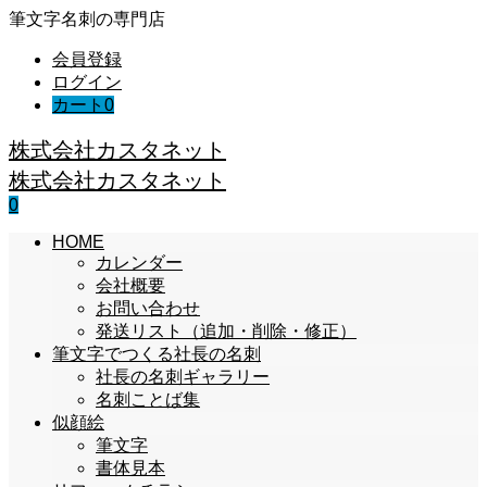
筆文字名刺の専門店
会員登録
ログイン
カート
0
株式会社カスタネット
株式会社カスタネット
0
HOME
カレンダー
会社概要
お問い合わせ
発送リスト（追加・削除・修正）
筆文字でつくる社長の名刺
社長の名刺ギャラリー
名刺ことば集
似顔絵
筆文字
書体見本