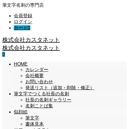
筆文字名刺の専門店
会員登録
ログイン
カート
0
株式会社カスタネット
株式会社カスタネット
0
HOME
カレンダー
会社概要
お問い合わせ
発送リスト（追加・削除・修正）
筆文字でつくる社長の名刺
社長の名刺ギャラリー
名刺ことば集
似顔絵
筆文字
書体見本