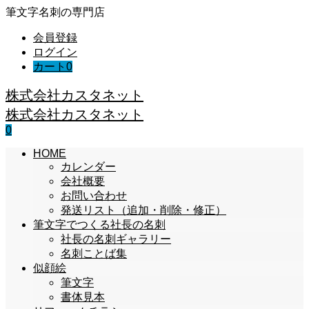
筆文字名刺の専門店
会員登録
ログイン
カート
0
株式会社カスタネット
株式会社カスタネット
0
HOME
カレンダー
会社概要
お問い合わせ
発送リスト（追加・削除・修正）
筆文字でつくる社長の名刺
社長の名刺ギャラリー
名刺ことば集
似顔絵
筆文字
書体見本