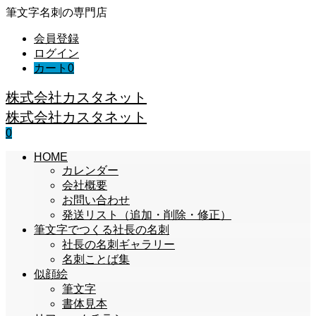
筆文字名刺の専門店
会員登録
ログイン
カート
0
株式会社カスタネット
株式会社カスタネット
0
HOME
カレンダー
会社概要
お問い合わせ
発送リスト（追加・削除・修正）
筆文字でつくる社長の名刺
社長の名刺ギャラリー
名刺ことば集
似顔絵
筆文字
書体見本