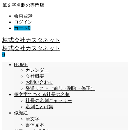
筆文字名刺の専門店
会員登録
ログイン
カート
0
株式会社カスタネット
株式会社カスタネット
0
HOME
カレンダー
会社概要
お問い合わせ
発送リスト（追加・削除・修正）
筆文字でつくる社長の名刺
社長の名刺ギャラリー
名刺ことば集
似顔絵
筆文字
書体見本