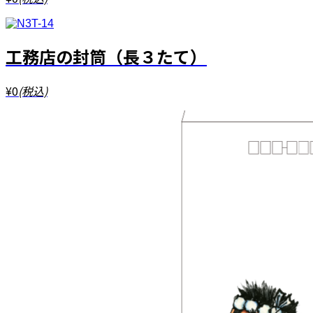
工務店の封筒（長３たて）
¥0
(税込)