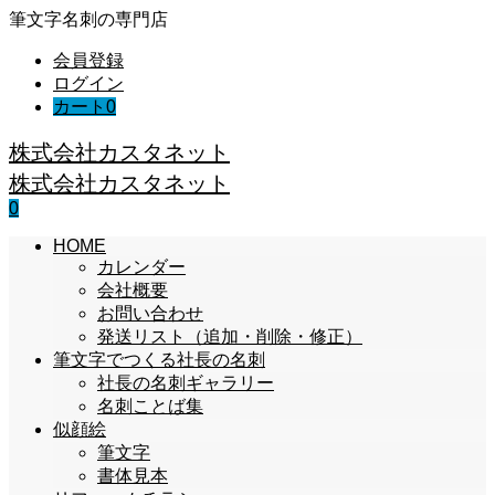
筆文字名刺の専門店
会員登録
ログイン
カート
0
株式会社カスタネット
株式会社カスタネット
0
HOME
カレンダー
会社概要
お問い合わせ
発送リスト（追加・削除・修正）
筆文字でつくる社長の名刺
社長の名刺ギャラリー
名刺ことば集
似顔絵
筆文字
書体見本