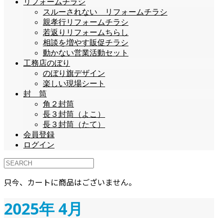
リフォームチラシ
スルーされない リフォームチラシ
親孝行リフォームチラシ
若返りリフォームちらし
相談を増やす販促チラシ
動かない営業活動セット
工務店のぼり
のぼり旗デザイン
楽しい現場シート
封 筒
角２封筒
長３封筒（よこ）
長３封筒（たて）
会員登録
ログイン
只今、カートに商品はございません。
2025年 4月