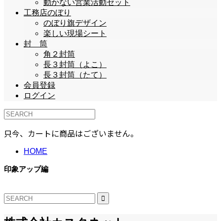
動かない営業活動セット
工務店のぼり
のぼり旗デザイン
楽しい現場シート
封 筒
角２封筒
長３封筒（よこ）
長３封筒（たて）
会員登録
ログイン
只今、カートに商品はございません。
HOME
印象アップ編