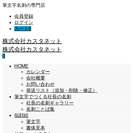
筆文字名刺の専門店
会員登録
ログイン
カート
0
株式会社カスタネット
株式会社カスタネット
0
HOME
カレンダー
会社概要
お問い合わせ
発送リスト（追加・削除・修正）
筆文字でつくる社長の名刺
社長の名刺ギャラリー
名刺ことば集
似顔絵
筆文字
書体見本