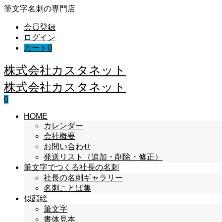
筆文字名刺の専門店
会員登録
ログイン
カート
0
株式会社カスタネット
株式会社カスタネット
0
HOME
カレンダー
会社概要
お問い合わせ
発送リスト（追加・削除・修正）
筆文字でつくる社長の名刺
社長の名刺ギャラリー
名刺ことば集
似顔絵
筆文字
書体見本