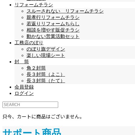
リフォームチラシ
スルーされない リフォームチラシ
親孝行リフォームチラシ
若返りリフォームちらし
相談を増やす販促チラシ
動かない営業活動セット
工務店のぼり
のぼり旗デザイン
楽しい現場シート
封 筒
角２封筒
長３封筒（よこ）
長３封筒（たて）
会員登録
ログイン
只今、カートに商品はございません。
サポート商品