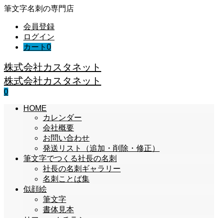
筆文字名刺の専門店
会員登録
ログイン
カート
0
株式会社カスタネット
株式会社カスタネット
0
HOME
カレンダー
会社概要
お問い合わせ
発送リスト（追加・削除・修正）
筆文字でつくる社長の名刺
社長の名刺ギャラリー
名刺ことば集
似顔絵
筆文字
書体見本