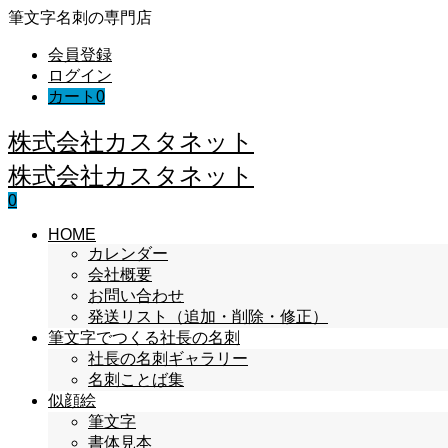
筆文字名刺の専門店
会員登録
ログイン
カート
0
株式会社カスタネット
株式会社カスタネット
0
HOME
カレンダー
会社概要
お問い合わせ
発送リスト（追加・削除・修正）
筆文字でつくる社長の名刺
社長の名刺ギャラリー
名刺ことば集
似顔絵
筆文字
書体見本