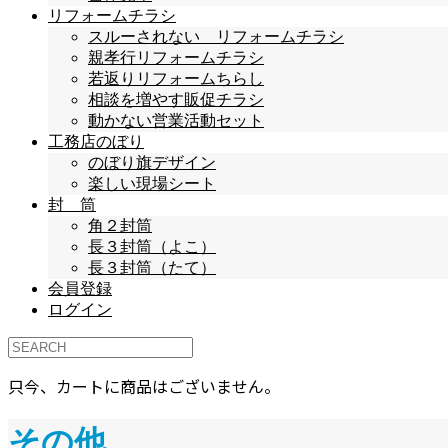
リフォームチラシ
スルーされない リフォームチラシ
親孝行リフォームチラシ
若返りリフォームちらし
相談を増やす販促チラシ
動かない営業活動セット
工務店のぼり
のぼり旗デザイン
楽しい現場シート
封 筒
角２封筒
長３封筒（よこ）
長３封筒（たて）
会員登録
ログイン
只今、カートに商品はございません。
その他