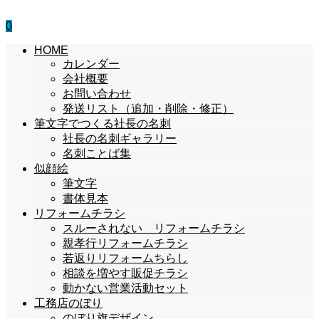
0
HOME
カレンダー
会社概要
お問い合わせ
発送リスト（追加・削除・修正）
筆文字でつくる社長の名刺
社長の名刺ギャラリー
名刺ことば集
似顔絵
筆文字
書体見本
リフォームチラシ
スルーされない リフォームチラシ
親孝行リフォームチラシ
若返りリフォームちらし
相談を増やす販促チラシ
動かない営業活動セット
工務店のぼり
のぼり旗デザイン