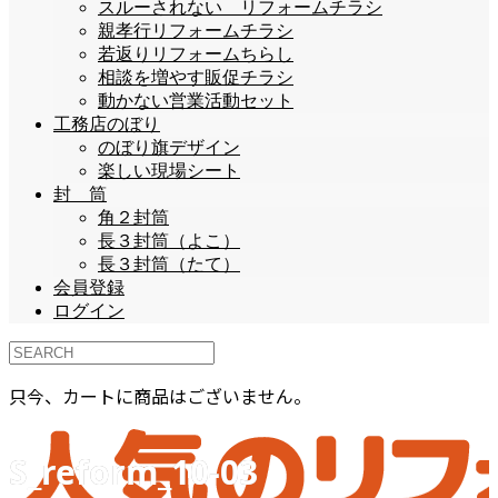
スルーされない リフォームチラシ
親孝行リフォームチラシ
若返りリフォームちらし
相談を増やす販促チラシ
動かない営業活動セット
工務店のぼり
のぼり旗デザイン
楽しい現場シート
封 筒
角２封筒
長３封筒（よこ）
長３封筒（たて）
会員登録
ログイン
只今、カートに商品はございません。
S_reform_10-03