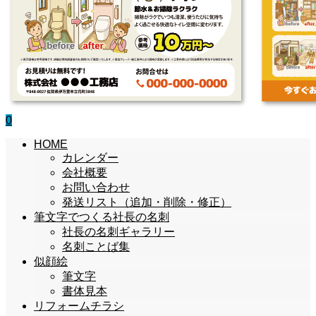
0
HOME
カレンダー
会社概要
お問い合わせ
発送リスト（追加・削除・修正）
筆文字でつくる社長の名刺
社長の名刺ギャラリー
名刺ことば集
似顔絵
筆文字
書体見本
リフォームチラシ