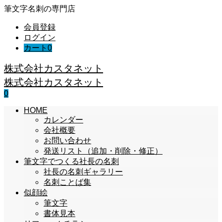
筆文字名刺の専門店
会員登録
ログイン
カート
0
株式会社カスタネット
株式会社カスタネット
0
HOME
カレンダー
会社概要
お問い合わせ
発送リスト（追加・削除・修正）
筆文字でつくる社長の名刺
社長の名刺ギャラリー
名刺ことば集
似顔絵
筆文字
書体見本