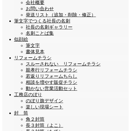
会社概要
お問い合わせ
発送リスト（追加・削除・修正）
筆文字でつくる社長の名刺
社長の名刺ギャラリー
名刺ことば集
似顔絵
筆文字
書体見本
リフォームチラシ
スルーされない リフォームチラシ
親孝行リフォームチラシ
若返りリフォームちらし
相談を増やす販促チラシ
動かない営業活動セット
工務店のぼり
のぼり旗デザイン
楽しい現場シート
封 筒
角２封筒
長３封筒（よこ）